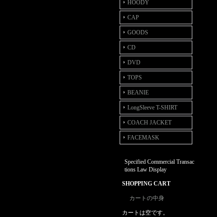
HOODY
CAP
GOODS
CD
DVD
TOPS
BEANIE
LongSleeve T-SHIRT
COACH JACKET
FACEMASK
Specified Commercial Transac
tions Law Display
SHOPPING CART
カートの中身
カートは空です。