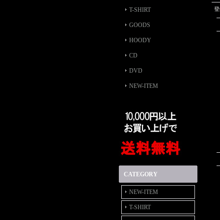
登
T-SHIRT
GOODS
HOODY
CD
DVD
NEW-ITEM
CATEGORY
NEW-ITEM
T-SHIRT