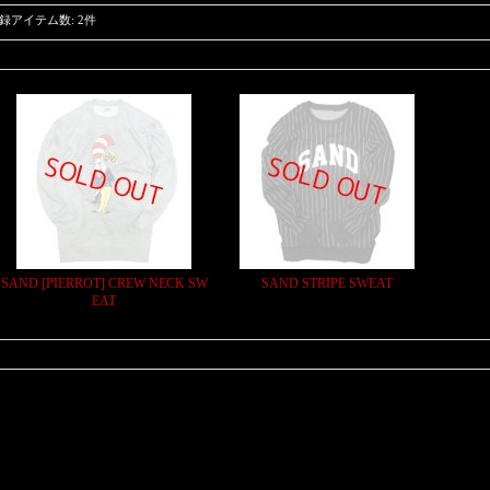
録アイテム数
:
2件
SAND [PIERROT] CREW NECK SW
SAND STRIPE SWEAT
EAT