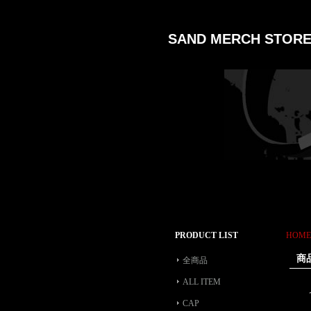
SAND MERCH STOR
PRODUCT LIST
HOME
商
全商品
ALL ITEM
CAP